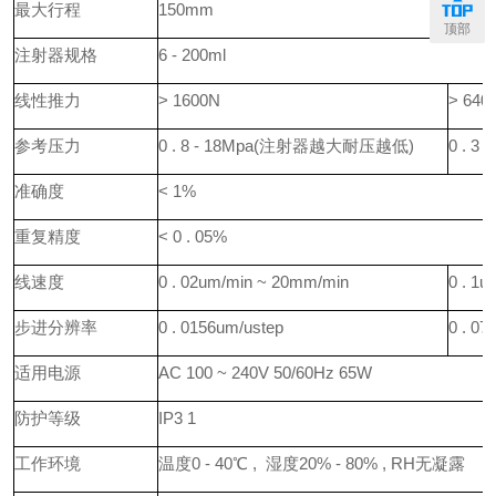
最大行程
150mm
顶部
注射器规格
6 - 200ml
线性推力
> 1600N
> 640
参考压力
0 . 8 - 18Mpa(注射器越大耐压越低)
0 . 
准确度
< 1%
重复精度
< 0 . 05%
线速度
0 . 02um/min ~ 20mm/min
0 . 1
步进分辨率
0 . 0156um/ustep
0 . 07
适用电源
AC 100 ~ 240V 50/60Hz 65W
防护等级
IP3 1
工作环境
温度0 - 40℃ , 湿度20% - 80% , RH无凝露