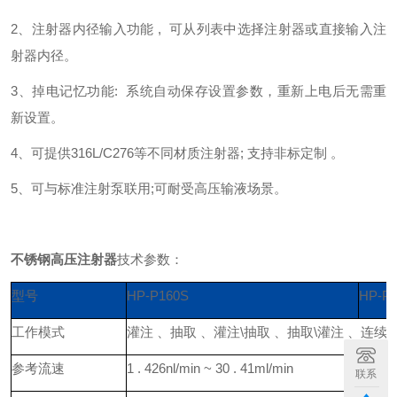
2、注射器内径输入功能 , 可从列表中选择注射器或直接输入注
射器内径。
3、掉电记忆功能: 系统自动保存设置参数，重新上电后无需重
新设置。
4、可提供316L/C276等不同材质注射器; 支持非标定制 。
5、可与标准注射泵联用;可耐受高压输液场景。
不锈钢高压注射器
技术参数：
型号
HP-P160S
HP-P
工作模式
灌注 、抽取 、灌注\抽取 、抽取\灌注 、连续
参考流速
1 . 426nl/min ~ 30 . 41ml/min
7 . 13
联系