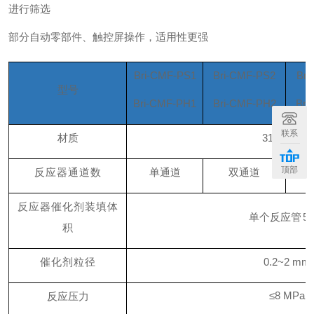
进行筛选
部分自动零部件、触控屏操作，适用性更强
Bri-CMF-PS1
Bri-CMF-PS2
Bri
型号
Bri-CMF-P
H1
Bri-CMF-P
H
2
Bri
联系
材质
316L
/
C276
顶部
反应器通道数
单通道
双通道
反应器催化剂装填体
单
个
反应管
5
积
催化剂粒径
0.2~2
mm
≤
8
MPa
反应压力