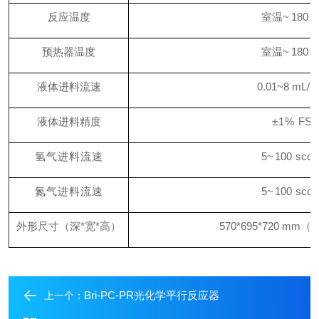
反应温度
室温
~
180
预热器温度
室温
~
180
液体进料流速
0.01~8
mL
/
m
液体进料精度
±1%
FS
氢气进料流速
5~
100
scc
氮气进料流速
5~
100
scc
外形尺寸（深
*
宽
*
高）
570*695*720
mm
（
Bri-PC-PR光化学平行反应器
上一个：