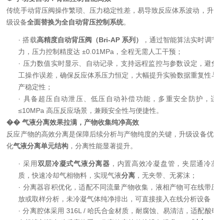
传统手动背压阀操作繁琐、压力稳定性差，易导致反应体系波动，升
级设备
全面替换为全自动背压控制系统
。
·
搭载
高精度自动背压阀（
Bri-AP
系列）
，通过智能算法实时调节
力，压力控制精度达
±0.01MPa
，全程无需人工干预；
·
压力数值实时显示、自动记录，支持远程监控与参数设定，避免
工操作误差，确保反应体系压力恒定，大幅提升实验数据重复性与
产稳定性；
·
具备超压自动泄压、低压自动补偿功能，多重安全防护，适
≤10MPa
高压反应场景，兼顾安全性与便捷性。
��
气液分离效果拉满，产物收集纯净高效
反应产物的高效分离是保障后续分析与产物纯度的关键，升级设备优
化
气液分离单元结构
，分离性能显著提升。
·
采用
双层冷凝式气液分离器
，内置高效冷凝盘管，夹层通冷凝
质，快速冷却气相物料，实现气液
分离
，无夹带、无雾沫；
·
分离器容积优化，适配不同流量产物收集，液相产物可在线带压
放或取样分析，未冷凝气体纯净排出，可直接接入在线分析设备；
·
分离腔体采用
316L /
哈氏合金材质，耐腐蚀、易清洁，适配酸碱