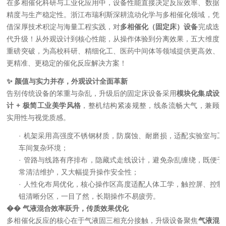
在多相催化科研与工业化应用中，设备性能直接决定反应效率、数据
精度与生产稳定性。浙江布瑞利斯深耕流动化学与多相催化领域，凭
借深厚技术积淀与海量工程实践，对
多相催化（固定床）设备
完成迭
代升级！从外观设计到核心性能，从操作体验到分离效果，五大维度
重磅突破，为高校科研、精细化工、医药中间体等领域提供更高效、
更精准、更稳定的催化反应解决方案！
✨ 颜值与实力并存，外观设计全面革新
告别传统设备的笨重与杂乱，升级后的固定床设备采用
模块化集成设
计
+ 极简工业美学风格
，整机结构紧凑规整，线条流畅大气，兼顾
实用性与视觉质感。
·
机架采用高强度不锈钢材质，防腐蚀、耐磨损，适配实验室与工
车间复杂环境；
·
管路与线路有序排布，隐藏式走线设计，避免杂乱缠绕，既便于
常清洁维护，又大幅提升操作安全性；
·
人性化布局优化，核心操作区高度适配人体工学，触控屏、控制
钮清晰分区，一目了然，长期操作不易疲劳。
��
气液混合效率跃升，传质效果优化
多相催化反应的核心在于气液固三相充分接触，升级设备聚焦
气液混