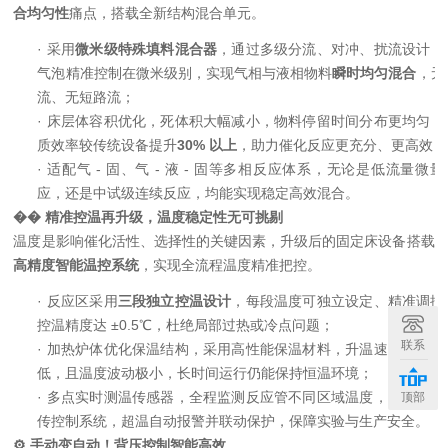
合均匀性
痛点，搭载全新结构混合单元。
·
采用
微米级特殊填料混合器
，通过多级分流、对冲、扰流设计，
气泡精准控制在微米级别，实现气相与液相物料
瞬时均匀混合
，无
流、无短路流；
·
床层
体容积优化，死体积大幅减小，物料停留时间分布更均匀，
质效率较传统设备提升
30%
以上
，助力催化反应更充分、更高效；
·
适配气
-
固、气
-
液
-
固等多相反应体系，无论是低流量微量
应，还是中试级连续反应，均能实现稳定高效混合。
��
️ 精准控温再升级，温度稳定性无可挑剔
温度是影响催化活性、选择性的关键因素，升级后的固定床设备搭载
高精度智能温控系统
，实现全流程温度精准把控。
·
反应区采用
三段独立控温设计
，每段温度可独立设定、精准调控
控温精度达
±0.5℃
，杜绝局部过热或冷点问题；
联系
·
加热炉体优化保温结构，采用高性能保温材料，升温速率快、能
低，且温度波动极小，长时间运行仍能保持恒温环境；
·
多点实时测温传感器，全程监测反应管不同区域温度，数据实时
顶部
传控制系统，超温自动报警并联动保护，保障实验与生产安全。
⚙️ 手动变自动！背压控制智能高效